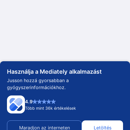
Használja a Mediately alkalmazást
Jusson hozzá gyorsabban a
gyógyszerinformációkhoz.
4.9
Több mint
36k
értékelések
Maradjon az interneten
Letöltés
Ország és nyelv módosítása