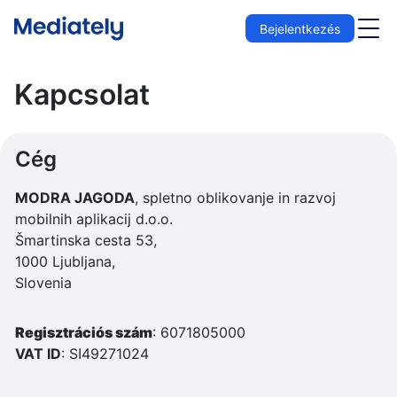
App letöltése
Bejelentkezés
Kapcsolat
Cég
MODRA JAGODA
, spletno oblikovanje in razvoj
mobilnih aplikacij d.o.o.
Šmartinska cesta 53,
1000 Ljubljana,
Slovenia
Regisztrációs szám
: 6071805000
VAT ID
: SI49271024